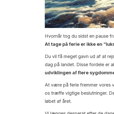
Hvornår tog du sidst en pause fr
A
t tage på ferie er ikke en “l
Du vil få meget gavn ud af at rej
dag på landet. Disse fordele er al
udviklingen af flere sygdomm
At være på ferie fremmer vores v
os træffe vigtige beslutninger. D
løbet af året.
Vi længes desperat efter de dage,