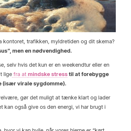
a kontoret, trafikken, myldretiden og dit skema?
uksus”, men en nødvendighed.
se, selv hvis det kun er en weekendtur eller en
t lige
fra at
mindske stress
til at forebygge
e (især virale sygdomme).
elvære, gør det muligt at tænke klart og lader
et kan også give os den energi, vi har brugt i
 hvor vi kan hvile, når vores hjerne er “kørt