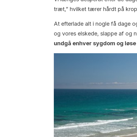
træt,” hvilket tærer hårdt på kro
At efterlade alt i nogle få dage o
og vores elskede, slappe af og n
undgå enhver sygdom og løse 