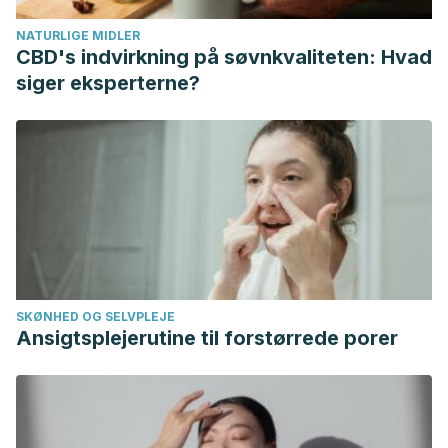
doula present at the birth of a child.
Pediatrics
,
NATURLIGE MIDLER
114
(Supplement 6), 1488-1491.
CBD's indvirkning på søvnkvaliteten: Hvad
https://pediatrics.aappublications.org/content/114/Supplement
siger eksperterne?
Hidalgo, M. V., & Menéndez, S.
(2003). La pareja ante la
llegada de los hijos e hijas. Evolución de la relación
conyugal durante el proceso de convertirse en padre y
madre.
Infancia y Aprendizaje
,
26
(4), 469-483.
https://www.researchgate.net/publication/233618798_La_parej
SKØNHED OG SELVPLEJE
Ansigtsplejerutine til forstørrede porer