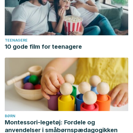
TEENAGERE
10 gode film for teenagere
BØRN
Montessori-legetøj: Fordele og
anvendelser i småbørnspædagogikken