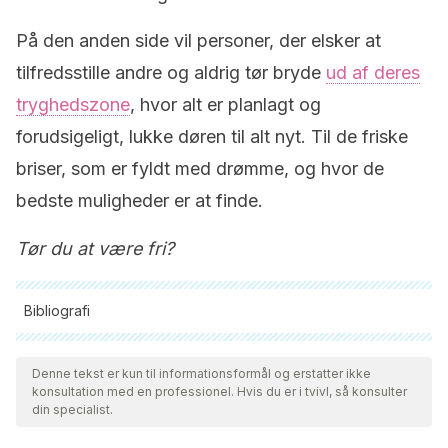
På den anden side vil personer, der elsker at
tilfredsstille andre og aldrig tør bryde
ud af deres
tryghedszone
, hvor alt er planlagt og
forudsigeligt, lukke døren til alt nyt. Til de friske
briser, som er fyldt med drømme, og hvor de
bedste muligheder er at finde.
Tør du at være fri?
Bibliografi
Alle citerede kilder blev grundigt gennemgået af vores team
for at sikre deres kvalitet, pålidelighed, aktualitet og validitet.
Denne tekst er kun til informationsformål og erstatter ikke
konsultation med en professionel. Hvis du er i tvivl, så konsulter
Bibliografien i denne artikel blev betragtet som pålidelig og af
din specialist.
akademisk eller videnskabelig nøjagtighed.