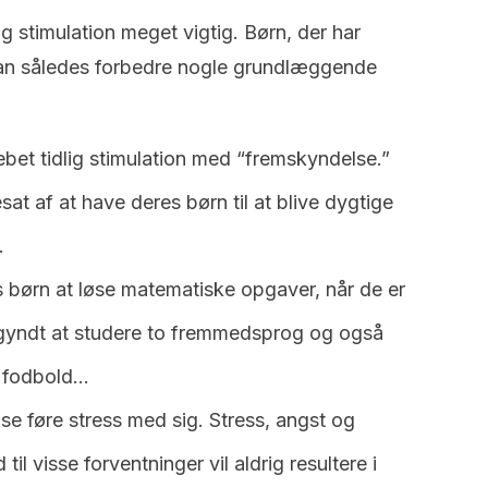
ig stimulation meget vigtig. Børn, der har
an således forbedre nogle grundlæggende
bet tidlig stimulation med “fremskyndelse.”
esat af at have deres børn til at blive dygtige
.
es børn at løse matematiske opgaver, når de er
begyndt at studere to fremmedsprog og også
le fodbold…
e føre stress med sig. Stress, angst og
 til visse forventninger vil aldrig resultere i