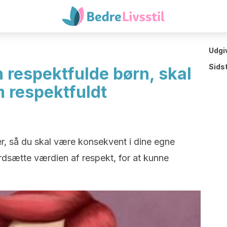
Udgi
Sids
n respektfulde børn, skal
 respektfuldt
er, så du skal være konsekvent i dine egne
dsætte værdien af respekt, for at kunne