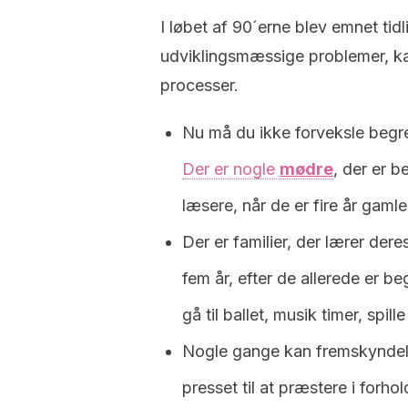
I løbet af 90´erne blev emnet tidl
udviklingsmæssige problemer, k
processer.
Nu må du ikke forveksle begre
Der er nogle
mødre
, der er b
læsere, når de er fire år gamle
Der er familier, der lærer der
fem år, efter de allerede er 
gå til ballet, musik timer, spil
Nogle gange kan fremskyndels
presset til at præstere i forhold