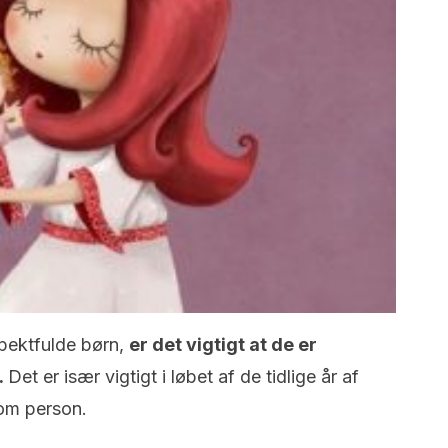
spektfulde børn,
er det vigtigt at de er
.
Det er især vigtigt i løbet af de tidlige år af
som person.