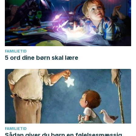
FAMILIETID
5 ord dine børn skal lære
FAMILIETID
Sådan giver du børn en følelsesmæssig