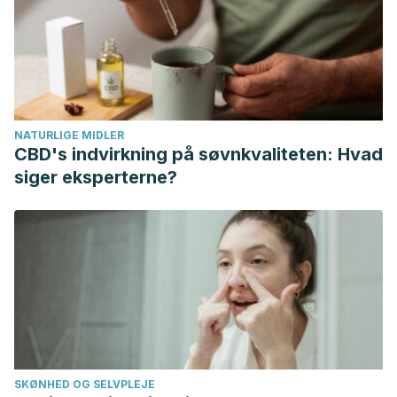
Medicine and Science of Physical Activity and Sport
,
6
(21),
44-61.
Di Giminiani, R., & Visca, C. (2018). Adaptaciones de la
Fuerza Explosiva y de la Resistencia en Jugadores de
Fútbol de Élite Jóvenes Durante dos Temporadas de
NATURLIGE MIDLER
Fútbol-Ciencias del Ejercicio.
Revista de Entrenamiento
CBD's indvirkning på søvnkvaliteten: Hvad
Deportivo
,
32
(3).
siger eksperterne?
Acero, R. M. (2000). Velocidad en el fútbol: aproximación
conceptual.
Revista Digital, Buenos Aires, ano
,
5
.
Obando, D. A. A., Martinez, A. I. C., Moreno, E. R. A., Patarón,
C. P. E., & Caguana, J. G. C. (2021). Los ejercicios
isométricos como preparación física en el rendimiento
deportivo de jóvenes futbolistas.
Polo del Conocimiento:
Revista científico-profesional
,
6
(6), 1279-1294.
SKØNHED OG SELVPLEJE