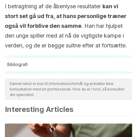
I betragtning af de åbenlyse resultater
kan vi
stort set gå ud fra, at hans personlige træner
også vil forblive den samme
. Han har hjulpet
den unge spiller med at nå de vigtigste kampe i
verden, og de er begge sultne efter at fortsætte.
Bibliografi
Alle citerede kilder blev grundigt gennemgået af vores team
for at sikre deres kvalitet, pålidelighed, aktualitet og validitet.
Denne tekst er kun til informationsformål og erstatter ikke
konsultation med en professionel. Hvis du er i tvivl, så konsulter
Bibliografien i denne artikel blev betragtet som pålidelig og af
din specialist.
akademisk eller videnskabelig nøjagtighed.
Interesting Articles
Chamorro, R. G., & Lorenzo, M. G. (2006). Volumen de
oxígeno por kilogramo de masa muscular en
futbolistas.
Revista Internacional de Medicina y Ciencias de
la Actividad Física y del Deporte/International Journal of