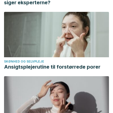
siger eksperterne?
Applied Biomechanics. 2008; 24(4): 333-339.
Schoenfeld, B., & Williams, M. Are Deep Squats a Safe and
Viable Exercise?. Strength & Conditioning Journal. 2012;
34(2): 34-36.
Weiss, L. W., Frx, A. C., Wood, L. E., Relyea, G. E., & Melton,
C. Comparative effects of deep versus shallow squat and
leg-press training on vertical jumping ability and related
factors. The Journal of Strength & Conditioning Research.
SKØNHED OG SELVPLEJE
2000; 14(3): 241-247.
Ansigtsplejerutine til forstørrede porer