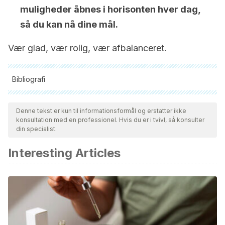
muligheder åbnes i horisonten hver dag,
så du kan nå dine mål.
Vær glad, vær rolig, vær afbalanceret.
Bibliografi
Alle citerede kilder blev grundigt gennemgået af vores team
for at sikre deres kvalitet, pålidelighed, aktualitet og validitet.
Denne tekst er kun til informationsformål og erstatter ikke
konsultation med en professionel. Hvis du er i tvivl, så konsulter
Bibliografien i denne artikel blev betragtet som pålidelig og af
din specialist.
akademisk eller videnskabelig nøjagtighed.
Interesting Articles
Redfield Jamison, Kay. (1996).
Una mente inquieta.
Editorial
Tusquets. https://books.google.es/books/about/Una_mente_in
id=jPa7AAAACAAJ&source=kp_book_description&redir_esc=