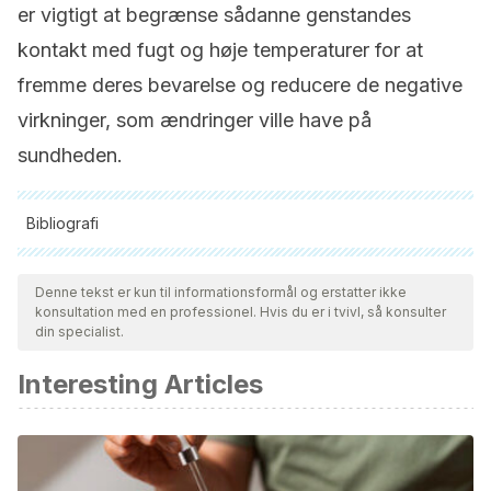
er vigtigt at begrænse sådanne genstandes
kontakt med fugt og høje temperaturer for at
fremme deres bevarelse og reducere de negative
virkninger, som ændringer ville have på
sundheden.
Bibliografi
Alle citerede kilder blev grundigt gennemgået af vores team
for at sikre deres kvalitet, pålidelighed, aktualitet og validitet.
Denne tekst er kun til informationsformål og erstatter ikke
konsultation med en professionel. Hvis du er i tvivl, så konsulter
Bibliografien i denne artikel blev betragtet som pålidelig og af
din specialist.
akademisk eller videnskabelig nøjagtighed.
Interesting Articles
Abney, S., Bright, K., Gerba, C., Khalid Ijaz, M., McKinney, J.
(2021). Higiene del inodoro: revisión y necesidades de
investigación.
Revista de Microbiología Aplicada.
https://www.researchgate.net/publication/351110917_Toilet_Hy