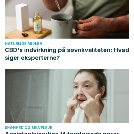
_Review_and_Research_Needs
CDC. (2020). Los mohos (hongos en el medio ambiente).
Centros para el Control y la Prevención de Enfermedades.
https://www.cdc.gov/mold/es/faqs.htm
Feazel, L. M., Baumgartner, L. K., Peterson, K. L., Frank, D.
NATURLIGE MIDLER
N., Harris, J. K., & Pace, N. R. (2009). Opportunistic
CBD's indvirkning på søvnkvaliteten: Hvad
pathogens enriched in showerhead biofilms.
Proceedings
siger eksperterne?
of the National Academy of Sciences of the United States
of America
,
106
(38), 16393–16399.
https://doi.org/10.1073/pnas.0908446106
Gibbons, S., Schwartz, T., Fouquier, J., Mitchell, M.,
Sangwan, N., Gilbert, J., Kelley, S. (2015). Sucesión
ecológica y viabilidad de la microbiota asociada a
humanos en la superficie de los baños.
Sociedad
Americana de Microbiología, 81
(2).
SKØNHED OG SELVPLEJE
https://journals.asm.org/doi/10.1128/AEM.03117-14