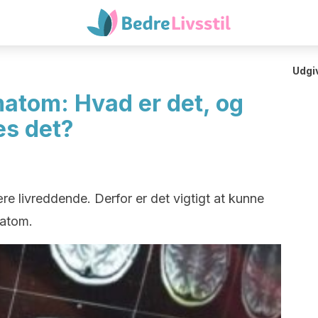
Udgi
matom: Hvad er det, og
es det?
re livreddende. Derfor er det vigtigt at kunne
matom.