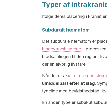
Typer af intrakran
Ifølge deres placering i kraniet e
Subduralt hæmatom
Det subdurale hæmatom er place
bindevævshinderne
. I processen 
blodsamlingen til den region, hvor
der en alvorlig livsfare.
Når det er akut,
er risikoen større
umiddelbart efter et slag
. Sym
tydelige med bevidsthedstab, kv
En anden type er subakut subdu