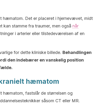
 hæmatom. Det er placeret i hjernevævet, midt
Det kan stamme fra traumer, men også
når
ninger i arterier eller tilstedeværelsen af en
rlige for dette kliniske billede.
Behandlingen
ordi den indebærer en vanskelig position
lfælde.
akranielt hæmatom
lt hæmatom, fastslår de størrelsen og
leddannelsesteknikker såsom CT eller MR.