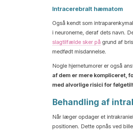
Intracerebralt hæmatom
Også kendt som intraparenkymalt
i neuronerne, deraf dets navn. 
slagtilfælde sker på
grund af brist
medfødt misdannelse.
Nogle hjernetumorer er også ansva
af dem er mere kompliceret, f
med alvorlige risici for følgeti
Behandling af intr
Når læger opdager et intrakranie
positionen. Dette opnås ved bil