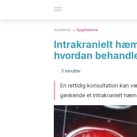
Sundhed
Sygdomme
Intrakranielt hæ
hvordan behandl
3 minutter
En rettidig konsultation kan væ
genkende et intrakranielt hæ