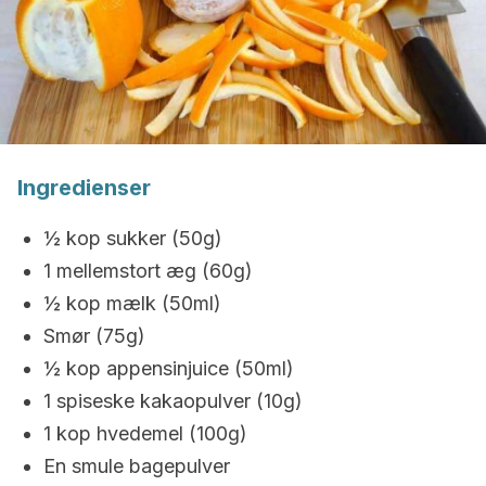
Ingredienser
½ kop sukker (50g)
1 mellemstort æg (60g)
½ kop mælk (50ml)
Smør (75g)
½ kop appensinjuice (50ml)
1 spiseske kakaopulver (10g)
1 kop hvedemel (100g)
En smule bagepulver