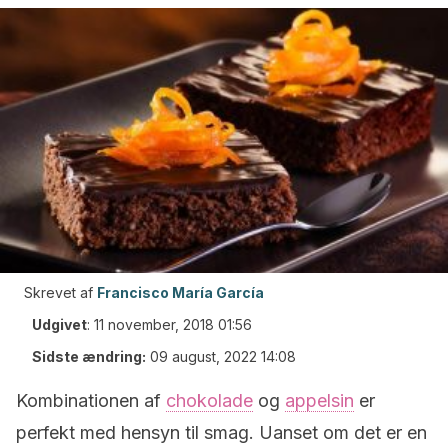
Skrevet af
Francisco María García
Udgivet
:
11 november, 2018 01:56
Sidste ændring:
09 august, 2022 14:08
Kombinationen af
chokolade
og
appelsin
er
perfekt med hensyn til smag. Uanset om det er en