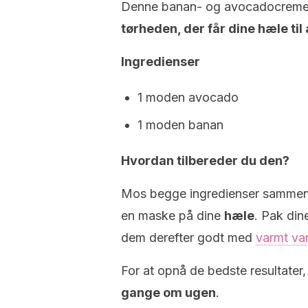
Denne banan- og avocadocreme 
tørheden, der får dine hæle til
Ingredienser
1 moden avocado
1 moden banan
Hvordan tilbereder du den?
Mos begge ingredienser sammen,
en maske på dine
hæle
. Pak din
dem derefter godt med
varmt va
For at opnå de bedste resultater
gange om ugen
.