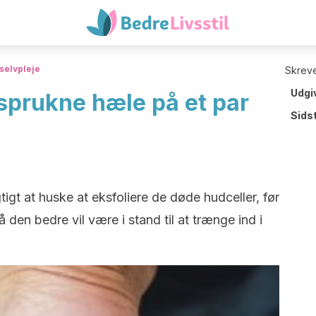
selvpleje
Skreve
Udgi
 sprukne hæle på et par
Sids
tigt at huske at eksfoliere de døde hudceller, før
den bedre vil være i stand til at trænge ind i