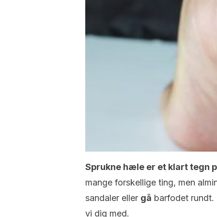
S
p
rukne hæle er et klart tegn 
mange forskellige ting, men alm
sandaler eller
gå
barfodet rundt.
vi dig med.