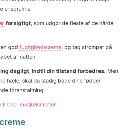
e er sprukne.
er
forsigtigt
, som udgør de fleste af de hårde
d en god
fugtighedscreme
, og tag strømper på i
løbet af natten.
g dagligt, indtil din tilstand forbedres
. Men
kne hæle, skal du stadig bade dine fødder
de foranstaltning.
r lindrer muskelsmerter
ncreme