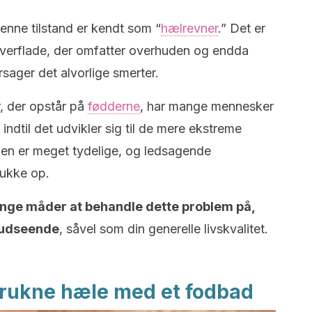
enne tilstand er kendt som “
hælrevner
.” Det er
overflade, der omfatter overhuden og endda
rsager det alvorlige smerter.
 der opstår på
fødderne
, har mange mennesker
 indtil det udvikler sig til de mere ekstreme
en er meget tydelige, og ledsagende
ukke op.
nge måder at behandle dette problem på,
s udseende
, såvel som din generelle livskvalitet.
prukne hæle med et fodbad