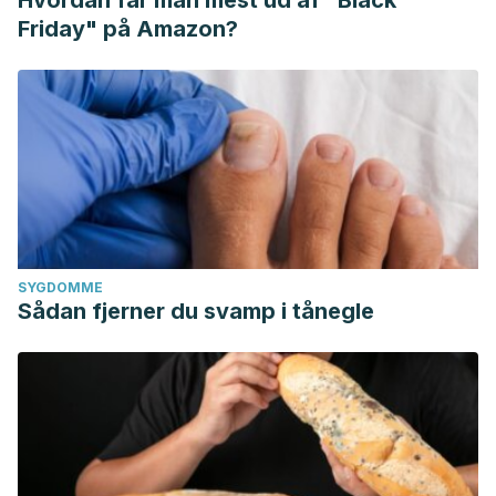
Hvordan får man mest ud af "Black
Friday" på Amazon?
SYGDOMME
Sådan fjerner du svamp i tånegle