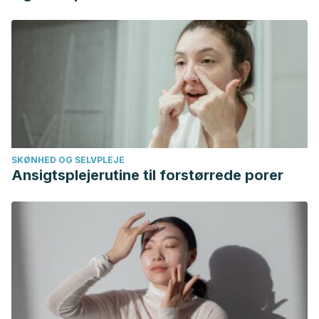
https://doi.org/10.1017/CBO9781107415324.004
Simkin, D. R., & Black, N. B. (2014). Meditation and
mindfulness in clinical practice. Child and Adolescent
Psychiatric Clinics of North America.
https://doi.org/10.1016/j.chc.2014.03.002
SKØNHED OG SELVPLEJE
Ansigtsplejerutine til forstørrede porer