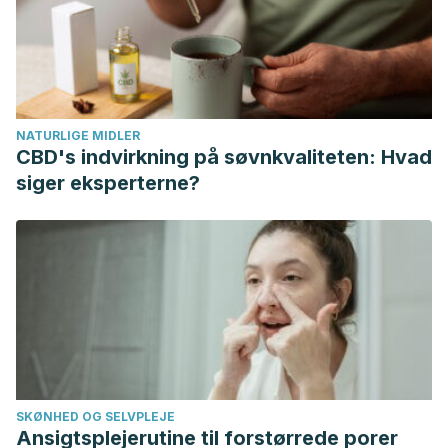
International Journal of Trichology.
https://doi.org/10.4103/0974-7753.153450
Burnett, C. L., Bergfeld, W. F., Belsito, D. V., Klaassen, C. D.,
Marks, J. G., Shank, R. C., … Andersen, F. A. (2011). Final
Report on the safety assessment of cocos nucifera
NATURLIGE MIDLER
(Coconut) oil and related ingredients. International Journal
CBD's indvirkning på søvnkvaliteten: Hvad
of Toxicology.
https://doi.org/10.1177/1091581811400636
siger eksperterne?
Asenov, A., Oliveira, F. A., Speare, R., Liesenfeld, O.,
Hengge, U. R., & Heukelbach, J. (2010). Efficacy of
chemical and botanical over-the-counter pediculicides
available in Brazil, and off-label treatments, against head
lice ex vivo. International Journal of Dermatology.
https://doi.org/10.1111/j.1365-4632.2009.04335.x
Burgess, I. F., Brunton, E. R., & Burgess, N. A. (2010). Clinical
trial showing superiority of a coconut and anise spray over
SKØNHED OG SELVPLEJE
permethrin 0.43% lotion for head louse infestation,
Ansigtsplejerutine til forstørrede porer