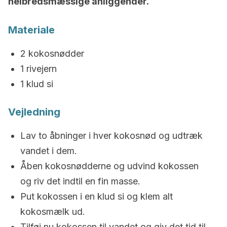
helbredsmæssige anliggender.
Materiale
2 kokosnødder
1 rivejern
1 klud si
Vejledning
Lav to åbninger i hver kokosnød og udtræk
vandet i dem.
Åben kokosnødderne og udvind kokossen
og riv det indtil en fin masse.
Put kokossen i en klud si og klem alt
kokosmælk ud.
Tilføj nu kokossen til vandet og giv det tid til