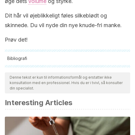
øge dets
volume
og styrke.
Dit hår vil øjeblikkeligt føles silkeblødt og
skinnede. Du vil nyde din nye knude-fri manke.
Prøv det!
Bibliografi
Alle citerede kilder blev grundigt gennemgået af vores team
for at sikre deres kvalitet, pålidelighed, aktualitet og validitet.
Denne tekst er kun til informationsformål og erstatter ikke
konsultation med en professionel. Hvis du er i tvivl, så konsulter
Bibliografien i denne artikel blev betragtet som pålidelig og af
din specialist.
akademisk eller videnskabelig nøjagtighed.
Interesting Articles
Rele, A. S., & Mohile, R. B. (2003). Effect of mineral oil,
sunflower oil, and coconut oil on prevention of hair
damage. Journal of Cosmetic Science.
Gavazzoni Dias, M. F. (2015). Hair cosmetics: An overview.