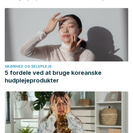
ISRCTN96469780. European Journal of Pediatrics.
https://doi.org/10.1007/s00431-009-0978-0
SKØNHED OG SELVPLEJE
5 fordele ved at bruge koreanske
hudplejeprodukter