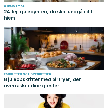
HJEMMETIPS
24 fejl i julepynten, du skal undgå i dit
hjem
FORRETTER OG HOVEDRETTER
8 juleopskrifter med airfryer, der
overrasker dine gæster