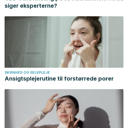
Vitamins and Minerals in Hair Loss: A Review. Dermatol Ther
siger eksperterne?
(Heidelb). 2019 Mar;9(1):51-70. doi: 10.1007/s13555-018-
0278-6. Epub 2018 Dec 13. PMID: 30547302; PMCID:
PMC6380979.
Bistas KG, Tadi P. Biotin. [Updated 2022 Jul 4]. In:
StatPearls [Internet]. Treasure Island (FL): StatPearls
Publishing; 2022 Jan-. Available from:
https://www.ncbi.nlm.nih.gov/books/NBK554493/
LiverTox: Clinical and Research Information on Drug-
SKØNHED OG SELVPLEJE
Induced Liver Injury [Internet]. Bethesda (MD): National
Ansigtsplejerutine til forstørrede porer
Institute of Diabetes and Digestive and Kidney Diseases;
2012-. Noni. [Updated 2020 Mar 28]. Available from:
https://www.ncbi.nlm.nih.gov/books/NBK548374/