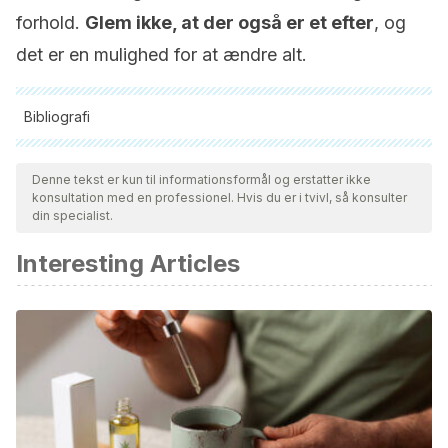
forhold.
Glem ikke, at der også er et efter
, og
det er en mulighed for at ændre alt.
Bibliografi
Alle citerede kilder blev grundigt gennemgået af vores team
for at sikre deres kvalitet, pålidelighed, aktualitet og validitet.
Denne tekst er kun til informationsformål og erstatter ikke
konsultation med en professionel. Hvis du er i tvivl, så konsulter
Bibliografien i denne artikel blev betragtet som pålidelig og af
din specialist.
akademisk eller videnskabelig nøjagtighed.
Interesting Articles
Arruabarrena, M. I. (2011). Maltrato Psicológico a los Niños,
Niñas y Adolescentes en la Familia: Definición y Valoración
de su Gravedad. Psychosocial Intervention.
https://doi.org/10.5093/in2011v20n1a3
Gómez de Terreros, M. (2006). Maltrato psicológico. Cuad
Med Forense.
https://doi.org/10.4321/S1135-
76062006000100008