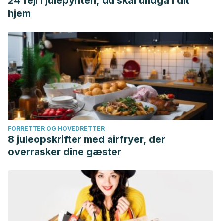
24 fejl i julepynten, du skal undgå i dit
hjem
FORRETTER OG HOVEDRETTER
8 juleopskrifter med airfryer, der
overrasker dine gæster