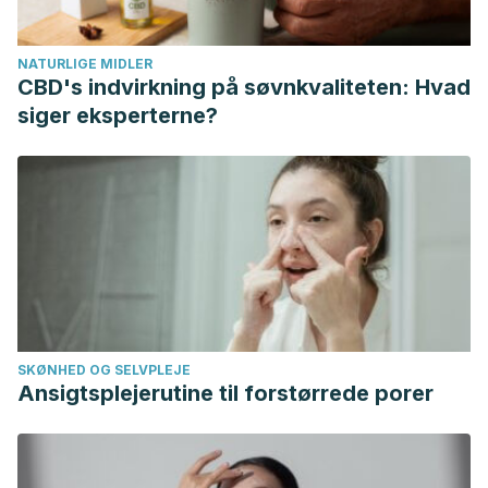
Rey Anacona, C. A. (2009). Maltrato de tipo físico,
psicológico, emocional, sexual y económico en el
NATURLIGE MIDLER
noviazgo: un estudio exploratorio. Acta Colombiana de
CBD's indvirkning på søvnkvaliteten: Hvad
Psicología.
siger eksperterne?
Bueno, A. (1997). El maltrato psicológico/emocional como
expresión de violencia hacia la infancia. Alternativas:
Cuadernos de Trabajo Social.
https://doi.org/10.1093/hmg/9.14.2175
SKØNHED OG SELVPLEJE
Ansigtsplejerutine til forstørrede porer