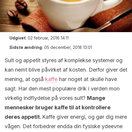
Udgivet
:
02 februar, 2016 14:11
Sidste ændring:
05 december, 2018 13:01
Sult og appetit styres af komplekse systemer og
kan nemt blive påvirket af kosten. Derfor giver det
mening, at også
kaffe
har noget at skulle have
sagt. Har den mest populære drik i verden mon
virkelig indflydelse på vores sult?
Mange
mennesker bruger
kaffe
til at kontrollere
deres
appetit
.
Kaffe giver energi, og gør dig mere
vågen. Det forbedrer endda din fysiske ydeevne