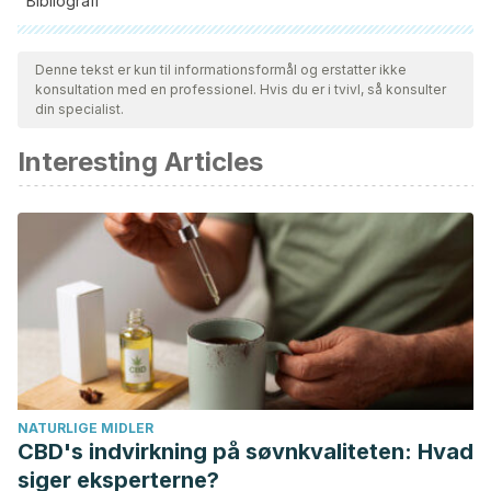
Bibliografi
Alle citerede kilder blev grundigt gennemgået af vores team
for at sikre deres kvalitet, pålidelighed, aktualitet og validitet.
Denne tekst er kun til informationsformål og erstatter ikke
konsultation med en professionel. Hvis du er i tvivl, så konsulter
Bibliografien i denne artikel blev betragtet som pålidelig og af
din specialist.
akademisk eller videnskabelig nøjagtighed.
Interesting Articles
(2015b, septiembre 9).
Wired
. Recuperado de
https://www.wired.com/2015/09/whats-inside-mr-clean-
magic-eraser/
NATURLIGE MIDLER
CBD's indvirkning på søvnkvaliteten: Hvad
siger eksperterne?