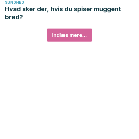
SUNDHED
Hvad sker der, hvis du spiser muggent
brød?
Indlæs mere...