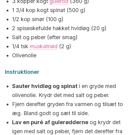
3 kopper kogt
gulerod
(360 g)
1 3/4 kop kogt spinat (500 g)
1/2 kop smør (100 g)
2 spiseskefulde hakket hvidløg (20 g)
Salt og peber (efter smag)
1/4 tsk
muskatnød
(2 g)
Olivenolie
Instruktioner
Sauter hvidløg og spinat
i en gryde med
olivenolie. Krydr det med salt og peber.
Fjern derefter gryden fra varmen og tilsæt to
æg. Bland godt og sæt til side.
Lav en puré
af gulerødderne
og krydr det
igen med salt og peber, fjern det derefter fra