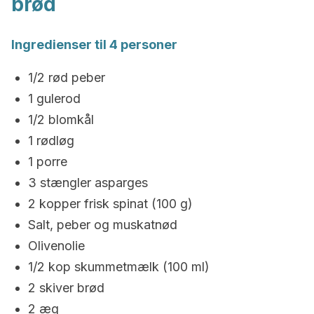
brød
Ingredienser til 4 personer
1/2 rød peber
1 gulerod
1/2 blomkål
1 rødløg
1 porre
3 stængler asparges
2 kopper frisk spinat (100 g)
Salt, peber og muskatnød
Olivenolie
1/2 kop skummetmælk (100 ml)
2 skiver brød
2 æg