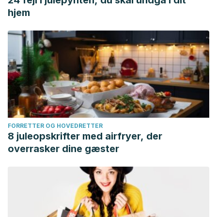
24 fejl i julepynten, du skal undgå i dit
hjem
FORRETTER OG HOVEDRETTER
8 juleopskrifter med airfryer, der
overrasker dine gæster