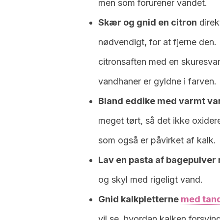
men som forurener vandet.
Skær og gnid en citron
direk
nødvendigt, for at fjerne den.
citronsaften med en skuresva
vandhaner er gyldne i farven.
Bland eddike med varmt va
meget tørt, så det ikke oxider
som også er påvirket af kalk.
Lav en pasta af bagepulver
og skyl med rigeligt vand.
Gnid kalkpletterne
med tan
vil se, hvordan kalken forsvind