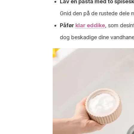
Lav en pasta med to spises
Gnid den på de rustede dele 
Påfør
klar eddike
, som desinf
dog beskadige dine vandhaner,