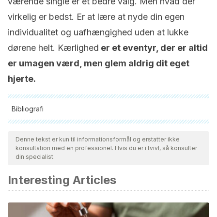
værende single er et bedre valg. Men hvad der
virkelig er bedst. Er at lære at nyde din egen
individualitet og uafhængighed uden at lukke
dørene helt. Kærlighed
er et eventyr, der er altid
er umagen værd, men glem aldrig dit eget
hjerte.
Bibliografi
Alle citerede kilder blev grundigt gennemgået af vores team
for at sikre deres kvalitet, pålidelighed, aktualitet og validitet.
Denne tekst er kun til informationsformål og erstatter ikke
konsultation med en professionel. Hvis du er i tvivl, så konsulter
Bibliografien i denne artikel blev betragtet som pålidelig og af
din specialist.
akademisk eller videnskabelig nøjagtighed.
Interesting Articles
Kahneman, D. (1999). Objective happiness. In
Well-being: The
foundations of hedonic psychology
.
https://doi.org/10.1007/978-3-540-68540-1_1