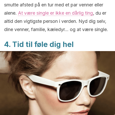
smutte afsted på en tur med et par venner eller
alene.
At være single er ikke en dårlig ting
, du er
altid den vigtigste person i verden. Nyd dig selv,
dine venner, familie, kæledyr… og at være single.
4. Tid til føle dig hel