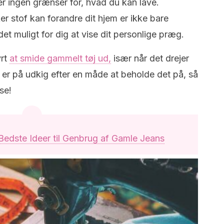
 er ingen grænser for, hvad du kan lave.
 stof kan forandre dit hjem er ikke bare
et muligt for dig at vise dit personlige præg.
yrt
at smide gammelt tøj ud,
især når det drejer
du er på udkig efter en måde at beholde det på, så
se!
Bedste Ideer til Genbrug af Gamle Jeans