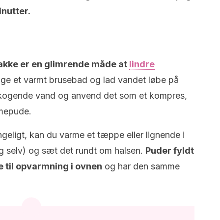
nutter.
nakke er en glimrende måde at
lindre
ge et varmt brusebad og lad vandet løbe på
kogende vand og anvend det som et kompres,
rmepude.
ngeligt, kan du varme et tæppe eller lignende i
g selv) og sæt det rundt om halsen.
Puder fyldt
e til opvarmning i ovnen
og har den samme