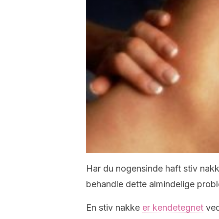
Har du nogensinde haft stiv nak
behandle dette almindelige probl
En stiv nakke
er kendetegnet
ved