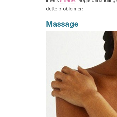
intens
smerte
. Nogle behandlinger
dette problem er:
Massage