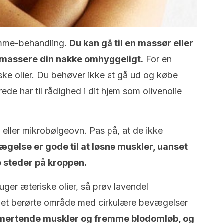
emme-behandling.
Du kan gå til en massør eller
massere din nakke omhyggeligt.
For en
iske olier. Du behøver ikke at gå ud og købe
ede har til rådighed i dit hjem som olivenolie
 eller mikrobølgeovn. Pas på, at de ikke
gelse er gode til at løsne muskler, uanset
e steder på kroppen.
ruger æteriske olier, så prøv lavendel
det berørte område med cirkulære bevægelser
smertende muskler
og fremme blodomløb, og