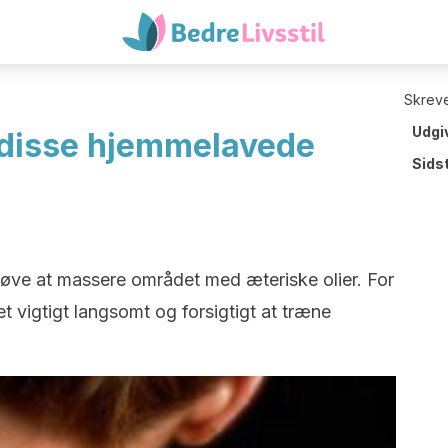
Skreve
Udgi
 disse hjemmelavede
Sids
prøve at massere området med æteriske olier. For
det vigtigt langsomt og forsigtigt at træne