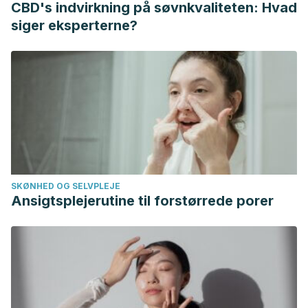
CBD's indvirkning på søvnkvaliteten: Hvad
Falla, D., Jull, G., Russell, T., Vicenzino, B., & Hodges, P.
siger eksperterne?
(2007). Effect of Neck Exercise on Sitting Posture in
Patients With Chronic Neck Pain.
Physical Therapy
.
https://doi.org/10.2522/ptj.20060009
Johnston, V., Jull, G., Souvlis, T., & Jimmieson, N. L. (2008).
Neck movement and muscle activity characteristics in
female office workers with neck pain.
Spine
.
https://doi.org/10.1097/BRS.0b013e3181657d0d
SKØNHED OG SELVPLEJE
Ansigtsplejerutine til forstørrede porer