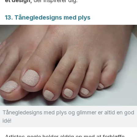
et design,
der inspirerer dig.
13. Tånegledesigns med plys
Tånegledesigns med plys og glimmer er altid en god
idé!
Artistoc-negle holder aldrig op med at forbløffe