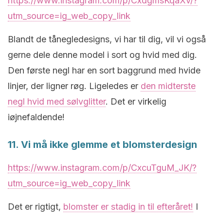
https://www.instagram.com/p/CxdgmsKqaXv/?
utm_source=ig_web_copy_link
Blandt de tånegledesigns, vi har til dig, vil vi også
gerne dele denne model i sort og hvid med dig.
Den første negl har en sort baggrund med hvide
linjer, der ligner røg. Ligeledes er
den midterste
negl hvid med sølvglitter
. Det er virkelig
iøjnefaldende!
11. Vi må ikke glemme et blomsterdesign
https://www.instagram.com/p/CxcuTguM_JK/?
utm_source=ig_web_copy_link
Det er rigtigt,
blomster er stadig in til efteråret!
I