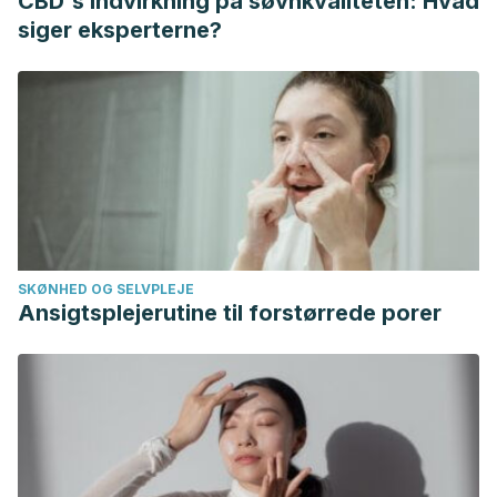
CBD's indvirkning på søvnkvaliteten: Hvad
siger eksperterne?
SKØNHED OG SELVPLEJE
Ansigtsplejerutine til forstørrede porer