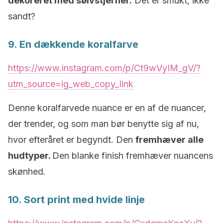
dekoreret med sølvstjerner.
Det er smukt, ikke
sandt?
9. En dækkende koralfarve
https://www.instagram.com/p/Ct9wVyIM_gV/?
utm_source=ig_web_copy_link
Denne koralfarvede nuance er en af de nuancer,
der trender, og som man bør benytte sig af nu,
hvor efteråret er begyndt. Den
fremhæver alle
hudtyper.
Den blanke finish fremhæver nuancens
skønhed.
10. Sort print med hvide linje