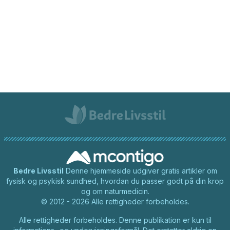
Bedre Livsstil
Denne hjemmeside udgiver gratis artikler om
fysisk og psykisk sundhed, hvordan du passer godt på din krop
og om naturmedicin.
© 2012 - 2026 Alle rettigheder forbeholdes.
Alle rettigheder forbeholdes. Denne publikation er kun til