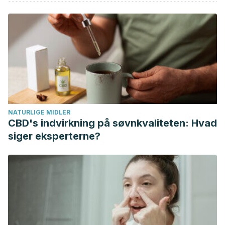
Molho, E. S. (2012). Dementia. In Parkinson’s Disease,
Second Edition.
https://doi.org/10.1201/b12948
Livingston, G., Sommerlad, A., Orgeta, V., Costafreda, S. G.,
Huntley, J., Ames, D., … Mukadam, N. (2017). Dementia
prevention, intervention, and care. The Lancet.
https://doi.org/10.1016/S0140-6736
(17)31363-6
McKhann, G. M., Knopman, D. S., Chertkow, H., Hyman, B.
T., Jack, C. R., Kawas, C. H., … Phelps, C. H. (2011). The
NATURLIGE MIDLER
diagnosis of dementia due to Alzheimer’s disease:
CBD's indvirkning på søvnkvaliteten: Hvad
Recommendations from the National Institute on Aging-
siger eksperterne?
Alzheimer’s Association workgroups on diagnostic
guidelines for Alzheimer’s disease. Alzheimer’s and
Dementia.
https://doi.org/10.1016/j.jalz.2011.03.005
Hampson, C., & Morris, K. (2016). Dementia: Sustaining Self
in the Face of Cognitive Decline.
Geriatrics (Basel,
Switzerland)
,
1
(4), 25.