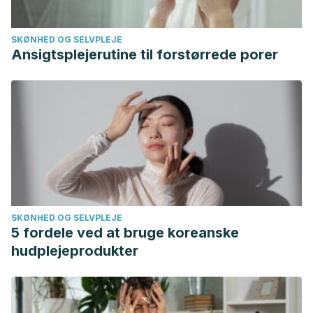
https://doi.org/10.3390/geriatrics1040025
Jonker C, Geerlings MI, Schmand B. Are memory
SKØNHED OG SELVPLEJE
complaints predictive for dementia? A review of clinical
Ansigtsplejerutine til forstørrede porer
and population-based studies.
Int J Geriatr Psychiatry
.
2000;15(11):983‐991. doi:10.1002/1099-
1166(200011)15:11<983::aid-gps238>3.0.co;2-5
Berry B. (2014). Minimizing confusion and disorientation:
cognitive support work in informal dementia caregiving.
Journal of aging studies
,
30
, 121–130.
https://doi.org/10.1016/j.jaging.2014.05.001
SKØNHED OG SELVPLEJE
5 fordele ved at bruge koreanske
hudplejeprodukter