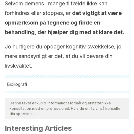
Selvom demens i mange tilfælde ikke kan
forhindres eller stoppes, er
det vigtigt at være
opmærksom på tegnene og finde en
behandling, der hjælper dig med at klare det.
Jo hurtigere du opdager kognitiv svækkelse, jo
mere sandsynligt er det, at du vil bevare din
livskvalitet.
Bibliografi
Alle citerede kilder blev grundigt gennemgået af vores team
for at sikre deres kvalitet, pålidelighed, aktualitet og validitet.
Denne tekst er kun til informationsformål og erstatter ikke
konsultation med en professionel. Hvis du er i tvivl, så konsulter
Bibliografien i denne artikel blev betragtet som pålidelig og af
din specialist.
akademisk eller videnskabelig nøjagtighed.
Interesting Articles
Barba, A. L., Kelly Changizi, B., Higgins, D. S., Factor, S. A., &