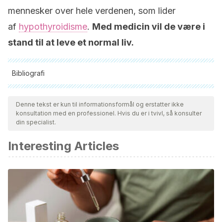
mennesker over hele verdenen, som lider
af
hypothyroidisme
.
Med medicin vil de være i
stand til at leve et normal liv.
Bibliografi
Alle citerede kilder blev grundigt gennemgået af vores team
for at sikre deres kvalitet, pålidelighed, aktualitet og validitet.
Denne tekst er kun til informationsformål og erstatter ikke
konsultation med en professionel. Hvis du er i tvivl, så konsulter
Bibliografien i denne artikel blev betragtet som pålidelig og af
din specialist.
akademisk eller videnskabelig nøjagtighed.
Interesting Articles
Efe Salud. (n.d.). Tiroides: síntomas de que no funciona
correctamente. Retrieved February 14, 2019, from
https://www.efesalud.com/tiroides-sintomas-no-funciona-
correctamente/
National Institutes of Health. (n.d.). Piense en su tiroides.
Retrieved February 14, 2019, from