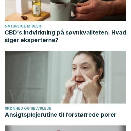
https://salud.nih.gov/articulo/piense-en-su-tiroides/
American Cancer Society. (n.d.). Signos y síntomas del
cáncer de tiroides. Retrieved February 14, 2019, from
NATURLIGE MIDLER
https://www.cancer.org/es/cancer/cancer-de-
CBD's indvirkning på søvnkvaliteten: Hvad
tiroides/deteccion-diagnostico-clasificacion-por-
siger eksperterne?
etapas/senales-sintomas.html
Clínica Universitaria de Navarra. (n.d.). Hipertiroidismo: qué
es, causas, síntomas y tratamiento. CUN. Retrieved
February 14, 2019, from
https://www.cun.es/enfermedades-
tratamientos/enfermedades/hipertiroidismo
Clínica Universitaria de Navarra. (n.d.). Hipotiroidismo: qué
es, causas, síntomas y tratamiento. Clínica Universidad de
Navarra. Retrieved February 14, 2019, from
SKØNHED OG SELVPLEJE
https://www.cun.es/enfermedades-
Ansigtsplejerutine til forstørrede porer
tratamientos/enfermedades/hipotiroidismo