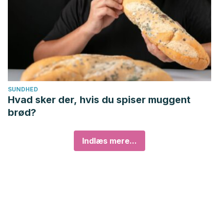
SUNDHED
Hvad sker der, hvis du spiser muggent
brød?
Indlæs mere...