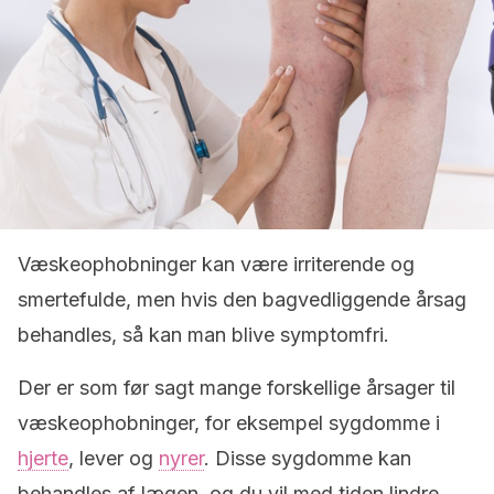
Væskeophobninger kan være irriterende og
smertefulde, men hvis den bagvedliggende årsag
behandles, så kan man blive symptomfri.
Der er som før sagt mange forskellige årsager til
væskeophobninger, for eksempel sygdomme i
hjerte
, lever og
nyrer
. Disse sygdomme kan
behandles af lægen, og du vil med tiden lindre