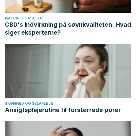
Benefits of Pineapple. International Journal of Nutrition and
Food Sciences.
https://doi.org/10.11648/j.ijnfs.20150401.22
NATURLIGE MIDLER
Kane, G. C., & Lipsky, J. J. (2000). Drug-grapefruit juice
CBD's indvirkning på søvnkvaliteten: Hvad
interactions. Mayo Clinic Proceedings.
siger eksperterne?
https://doi.org/10.4065/75.9.933
SKØNHED OG SELVPLEJE
Ansigtsplejerutine til forstørrede porer