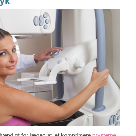
ryk
vendigt for lægen at let komprimere
brysterne
.