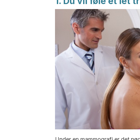
1. Du vil føle et let t
Under en mammografi er det nød