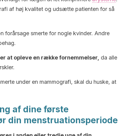
fi af høj kvalitet og udsætte patienten for så
 forårsage smerte for nogle kvinder. Andre
behag.
nder at opleve en række fornemmelser,
da alle
skler.
 smerte under en mammografi, skal du huske, at
g af dine første
r din menstruationsperiode
res i anden eller tredje uge af din