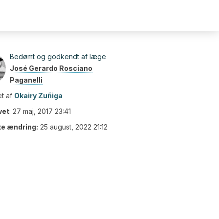
Bedømt og godkendt af læge
José Gerardo Rosciano
Paganelli
t af
Okairy Zuñiga
vet
:
27 maj, 2017 23:41
te ændring:
25 august, 2022 21:12