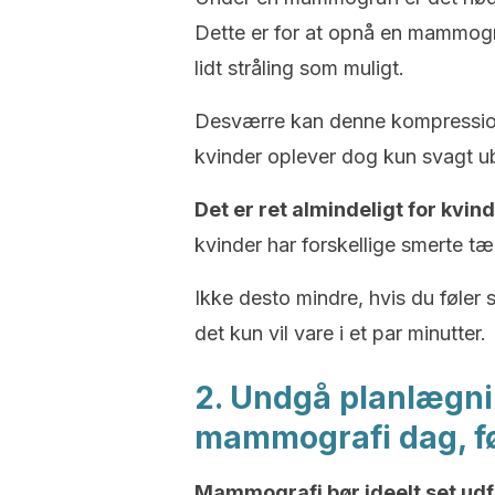
Dette er for at opnå en mammogra
lidt stråling som muligt.
Desværre kan denne kompression
kvinder oplever dog kun svagt u
Det er ret almindeligt for kvi
kvinder har forskellige smerte tær
Ikke desto mindre, hvis du føler
det kun vil vare i et par minutter.
2. Undgå planlægnin
mammografi dag, fø
Mammografi bør ideelt set udfø