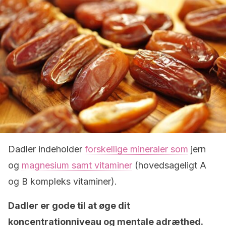
Dadler indeholder
forskellige mineraler som
jern
og
magnesium samt vitaminer
(hovedsageligt A
og B kompleks vitaminer).
Dadler er gode til at øge dit
koncentrationniveau og mentale adræthed.