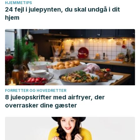
HJEMMETIPS
24 fejl i julepynten, du skal undgå i dit
hjem
FORRETTER OG HOVEDRETTER
8 juleopskrifter med airfryer, der
overrasker dine gæster