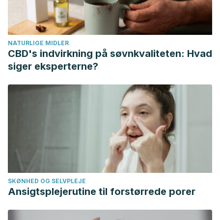
herbs for treatment. Journal of Cosmetic Dermatology.
https://doi.org/10.1111/jocd.12051
Pekmezci, E., Dündar, C., & Türkoğlu, M. (2018). A
NATURLIGE MIDLER
proprietary herbal extract against hair loss in androgenetic
CBD's indvirkning på søvnkvaliteten: Hvad
alopecia and telogen effluvium: A placebo-controlled,
siger eksperterne?
single-blind, clinical-instrumental study. Acta
Dermatovenerologica Alpina, Pannonica et Adriatica.
https://doi.org/10.15570/actaapa.2018.13
Murata, K., Noguchi, K., Kondo, M., Onishi, M., Watanabe,
N., Okamura, K., & Matsuda, H. (2013). Promotion of hair
growth by rosmarinus officinalis leaf extract. Phytotherapy
Research. https://doi.org/10.1002/ptr.4712
SKØNHED OG SELVPLEJE
Ansigtsplejerutine til forstørrede porer