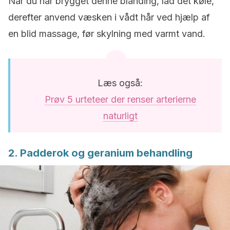
Når du har brygget denne blanding, lad det køle,
derefter anvend væsken i vådt hår ved hjælp af
en blid massage, før skylning med varmt vand.
Læs også:
Prøv 5 urteteer der renser arterierne
naturligt
2. Padderok og geranium behandling