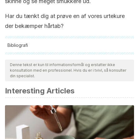
skinne og se meget smukkere ud.
Har du tænkt dig at prøve en af vores urtekure
der bekæmper hårtab?
Bibliografi
Alle citerede kilder blev grundigt gennemgået af vores team
for at sikre deres kvalitet, pålidelighed, aktualitet og validitet.
Denne tekst er kun til informationsformål og erstatter ikke
konsultation med en professionel. Hvis du er i tvivl, så konsulter
Bibliografien i denne artikel blev betragtet som pålidelig og af
din specialist.
akademisk eller videnskabelig nøjagtighed.
Interesting Articles
Shen, Y.-L., Li, X.-Q., Pan, R.-R., Yue, W., Zhang, L.-J., &
Zhang, H. (2018). Medicinal Plants for the Treatment of Hair
Loss and the Suggested Mechanisms. Current
Pharmaceutical Design.
https://doi.org/10.2174/1381612824666180911114810
Lourith, N., & Kanlayavattanakul, M. (2013). Hair loss and