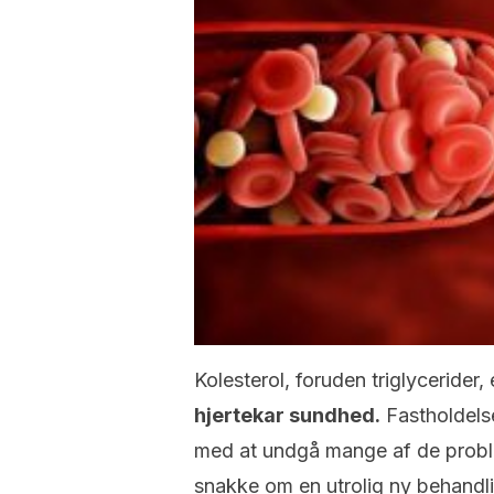
Kolesterol, foruden triglycerider,
hjertekar sundhed.
Fastholdelse
med at undgå mange af de probleme
snakke om en utrolig ny behandl