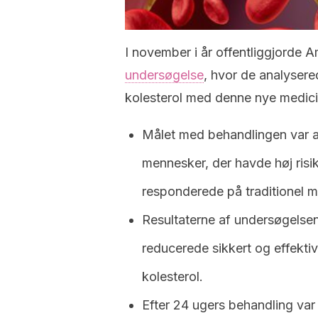
I november i år offentliggjorde 
undersøgelse
, hvor de analysered
kolesterol med denne nye medic
Målet med behandlingen var at
mennesker, der havde høj ris
responderede på traditionel m
Resultaterne af undersøgelse
reducerede sikkert og effektivt
kolesterol.
Efter 24 ugers behandling var 