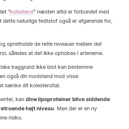
det “
kolesterol
” næsten altid er forbundet med
 dette naturlige fedtstof også er afgørende for,
 og opretholde de rette niveauer mellem det
ol, således at det ikke ophobes i arterierne.
etiske baggrund ikke blot kan bestemme
. Men også din modstand mod visse
at sænke dit kolesteroltal.
menter, kan
dine lipoproteiner blive siddende
retruende højt niveau
.
Men der er en ny
ne risiko.