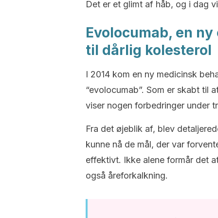
Det er et glimt af håb, og i dag vi
Evolocumab, en ny 
til dårlig kolesterol
I 2014 kom en ny medicinsk beh
“evolocumab”. Som er skabt til a
viser nogen forbedringer under t
Fra det øjeblik af, blev detaljer
kunne nå de mål, der var forventet
effektivt. Ikke alene formår det a
også åreforkalkning.