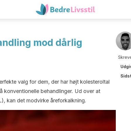
andling mod dårlig
Skreve
Udgi
Sids
rfekte valg for dem, der har højt kolesteroltal
å konventionelle behandlinger. Ud over at
L), kan det modvirke åreforkalkning.