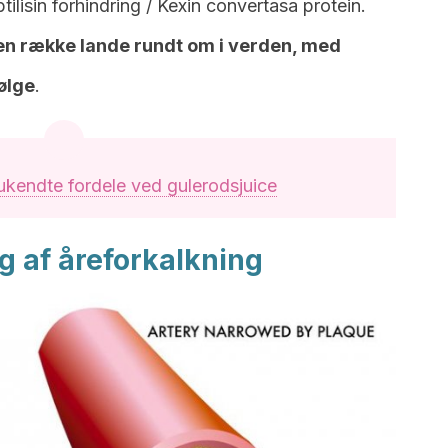
lisin forhindring / Kexin convertasa protein.
 en række lande rundt om i verden, med
ølge
.
ukendte fordele ved gulerodsjuice
g af åreforkalkning