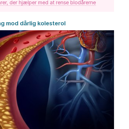
rer, der hjælper med at rense blodårerne
ng mod dårlig kolesterol