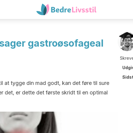
rsager gastroøsofageal
Skreve
Udgi
Sids
il at tygge din mad godt, kan det føre til sure
et, er dette det første skridt til en optimal