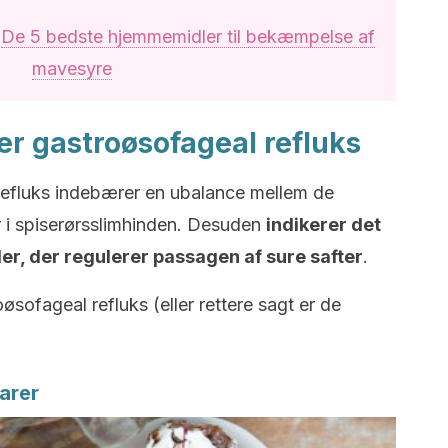
:
De 5 bedste hjemmemidler til bekæmpelse af
mavesyre
er gastroøsofageal refluks
refluks indebærer en ubalance mellem de
r i spiserørsslimhinden. Desuden
indikerer det
er, der regulerer passagen af sure safter
.
sofageal refluks (eller rettere sagt er de
varer