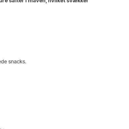
ure safter i maven, hvilket svækker
ede snacks.