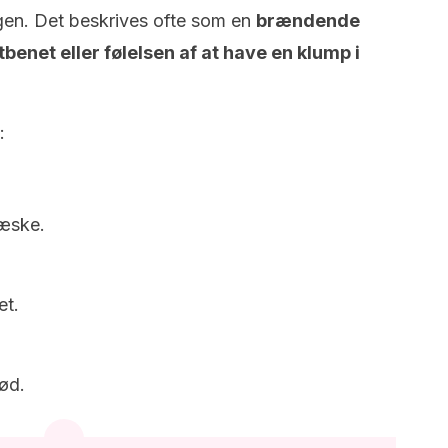
gen. Det beskrives ofte som en
brændende
enet eller følelsen af at have en klump i
:
væske.
et.
ød.