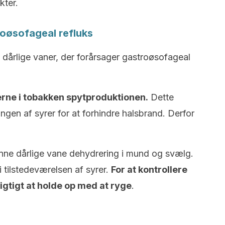
kter.
roøsofageal refluks
 dårlige vaner, der forårsager gastroøsofageal
erne i tobakken spytproduktionen.
Dette
ingen af syrer for at forhindre halsbrand. Derfor
nne dårlige vane dehydrering i mund og svælg.
 i tilstedeværelsen af syrer.
For at kontrollere
igtigt at holde op med at ryge
.