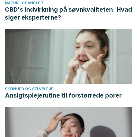
NATURLIGE MIDLER
American Heart Association
,
7
(8), e008391.
CBD's indvirkning på søvnkvaliteten: Hvad
https://doi.org/10.1161/JAHA.117.008391
siger eksperterne?
Cherubini, A., Vigna, G. B., Zuliani, G., Ruggiero, C., Senin,
U., & Fellin, R. (2005). Role of antioxidants in
atherosclerosis: epidemiological and clinical
update.
Current pharmaceutical design
,
11
(16), 2017–2032.
https://doi.org/10.2174/1381612054065783
Guasch-Ferré, M., Liu, G., Li, Y., Sampson, L., Manson, J. E.,
Salas-Salvadó, J., Martínez-González, M. A., Stampfer, M.
J., Willett, W. C., Sun, Q., & Hu, F. B. (2020). Olive Oil
SKØNHED OG SELVPLEJE
Consumption and Cardiovascular Risk in U.S. Adults.
Journal
Ansigtsplejerutine til forstørrede porer
of the American College of Cardiology
,
75
(15), 1729–1739.
https://doi.org/10.1016/j.jacc.2020.02.036
Marion, B. R. (2004). Oat may keep arteries out of sticky
situations.
Agricultural Research.
Disponible en
https://agresearchmag.ars.usda.gov/ar/archive/2004/jun/oat