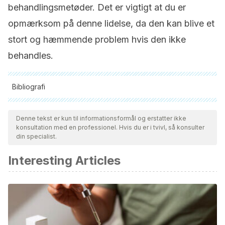
behandlingsmetøder. Det er vigtigt at du er
opmærksom på denne lidelse, da den kan blive et
stort og hæmmende problem hvis den ikke
behandles.
Bibliografi
Alle citerede kilder blev grundigt gennemgået af vores team
for at sikre deres kvalitet, pålidelighed, aktualitet og validitet.
Denne tekst er kun til informationsformål og erstatter ikke
konsultation med en professionel. Hvis du er i tvivl, så konsulter
Bibliografien i denne artikel blev betragtet som pålidelig og af
din specialist.
akademisk eller videnskabelig nøjagtighed.
Interesting Articles
Iredale, S. E., & Smith, H.
(1974). Properties of
phenylalanine ammonia-lyase extracted from Cucumis
sativus hypocotyls.
Phytochemistry
,
13
(3), 575-583.
https://www.sciencedirect.com/science/article/abs/pii/S003
Masuda, Y., Kikuzaki, H., Hisamoto, M., & Nakatani, N.