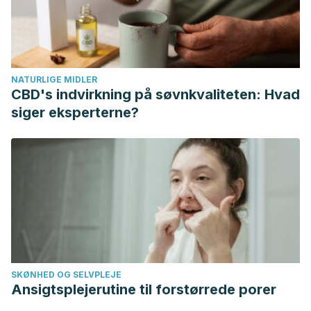
(2004). Antioxidant properties of gingerol related
compounds from ginger.
Biofactors
,
21
(1‐4), 293-296.
https://iubmb.onlinelibrary.wiley.com/doi/abs/10.1002/biof.552
Misharina, T. A., & Samusenko, A. L.
(2008). Antioxidant
NATURLIGE MIDLER
properties of essential oils from lemon, grapefruit,
CBD's indvirkning på søvnkvaliteten: Hvad
coriander, clove, and their mixtures.
Applied Biochemistry
siger eksperterne?
and Microbiology
,
44
(4), 438-442.
https://link.springer.com/article/10.1134/S0003683808040182
Berman, J., & Blok, W. J.
(1987). The Fraser-Horn and
apple properties.
Transactions of the American
Mathematical Society
,
302
(2), 427-465.
https://www.ams.org/tran/1987-302-02/S0002-9947-1987-
0891629-3/
Rodriguez‐Arcos, R. C., Smith, A. C., & Waldron, K. W.
SKØNHED OG SELVPLEJE
(2002). Mechanical properties of green asparagus.
Journal
Ansigtsplejerutine til forstørrede porer
of the Science of Food and Agriculture
,
82
(3), 293-300.