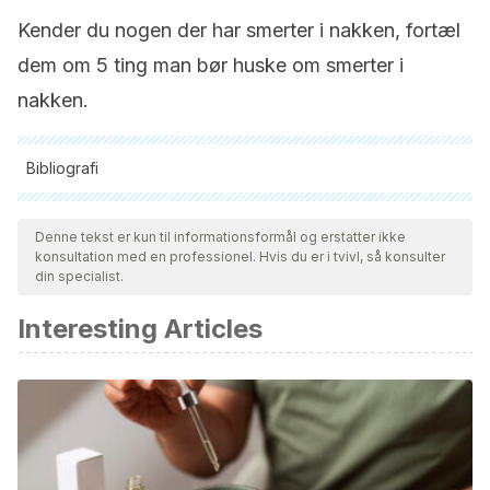
Kender du nogen der har smerter i nakken, fortæl
dem om 5 ting man bør huske om smerter i
nakken.
Bibliografi
Alle citerede kilder blev grundigt gennemgået af vores team
for at sikre deres kvalitet, pålidelighed, aktualitet og validitet.
Denne tekst er kun til informationsformål og erstatter ikke
konsultation med en professionel. Hvis du er i tvivl, så konsulter
Bibliografien i denne artikel blev betragtet som pålidelig og af
din specialist.
akademisk eller videnskabelig nøjagtighed.
Interesting Articles
Wrisley, D. M., Sparto, P. J., Whitney, S. L., & Furman, J. M.
(2000). Cervicogenic Dizziness: A Review of Diagnosis
and Treatment.
Journal of Orthopaedic & Sports Physical
Therapy
,
30
(12), 755–766.
https://doi.org/10.2519/jospt.2000.30.12.755
Blanpied, P. R., Gross, A. R., Elliott, J. M., Devaney, L. L.,