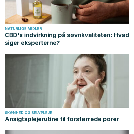
Clewley, D., Walton, D. M., … Robertson, E. K. (2017). Neck
Pain: Revision 2017.
Journal of Orthopaedic & Sports
Physical Therapy
,
47
(7), A1–A83.
NATURLIGE MIDLER
https://doi.org/10.2519/jospt.2017.0302
CBD's indvirkning på søvnkvaliteten: Hvad
Hoy, D. G., Protani, M., De, R., & Buchbinder, R. (2010). The
siger eksperterne?
epidemiology of neck pain.
Best Practice and Research:
Clinical Rheumatology
. Bailliere Tindall Ltd.
https://doi.org/10.1016/j.berh.2011.01.019
Kim, S. H., Lee, D. H., Yoon, K. B., An, J. R., & Yoon, D. M.
(2015). Factors Associated with Increased Risk for Clinical
Insomnia in Patients with Chronic Neck Pain.
Pain
Physician
,
18
(6), 593–598.
https://doi.org/10.1097/MD.0000000000004698
SKØNHED OG SELVPLEJE
Ansigtsplejerutine til forstørrede porer