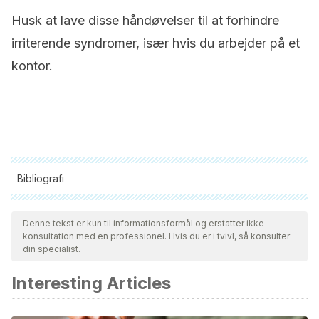
Husk at lave disse håndøvelser til at forhindre
irriterende syndromer, især hvis du arbejder på et
kontor.
Bibliografi
Alle citerede kilder blev grundigt gennemgået af vores team
for at sikre deres kvalitet, pålidelighed, aktualitet og validitet.
Denne tekst er kun til informationsformål og erstatter ikke
konsultation med en professionel. Hvis du er i tvivl, så konsulter
Bibliografien i denne artikel blev betragtet som pålidelig og af
din specialist.
akademisk eller videnskabelig nøjagtighed.
Interesting Articles
”Síndrome de Quervain- De Quervain Syndrome”.
American
Society for Surgery of the hand. 2014. [Online] Avaiable