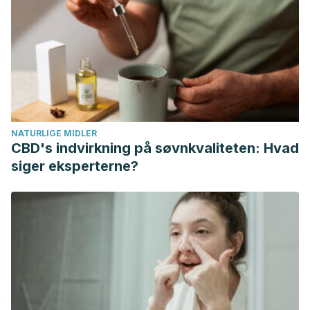
at:
http://www.assh.org/handcare/espanol/sindrome-de-
quervain
Amadio, P.C. ”Ejercicios para el túnel carpiano: ¿pueden
aliviar los síntomas?”
Mayo Clinic. 2017. [En línea]
Disponible en:
https://www.mayoclinic.org/es-es/diseases-
conditions/carpal-tunnel-syndrome/expert-
answers/carpal-tunnel-exercises/faq-20058125
NATURLIGE MIDLER
CBD's indvirkning på søvnkvaliteten: Hvad
siger eksperterne?