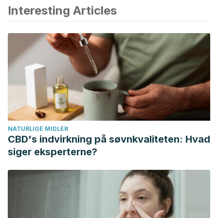
Interesting Articles
Laín, Alberto Lozano, and José Alberto Codina Silva.
“Enucleación quirúrgica de quiste sebáceo en la región
mandibular.” Revista Mexicana de Estomatología 4.1 (2017):
37.
Monsel, G., V. Pourcher, and E. Caumes. “Infección cutánea
bacteriana.” EMC-Tratado de Medicina 22.2 (2018): 1-7.
Michal, Michael, et al. “Dysplastic Lipoma.” The American
journal of surgical pathology 42.11 (2018): 1530-1540.
Lipoma, Endobronchial. “Endobronchial lipoma.” Singapore
NATURLIGE MIDLER
Med J 58.8 (2017): 510-511.
CBD's indvirkning på søvnkvaliteten: Hvad
Shanks, John A., W. Paranchych, and J. Tuba. “Familial
siger eksperterne?
multiple lipomatosis.” Canadian Medical Association Journal
77.9 (1957): 881.