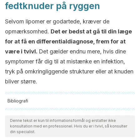
fedtknuder på ryggen
Selvom lipomer er godartede, kræver de
opmærksomhed.
Det er bedst at gå til din læge
for at få en differentialdiagnose, frem for at
være i tvivl.
Det gælder endnu mere, hvis dine
symptomer får dig til at mistænke en infektion,
tryk på omkringliggende strukturer eller at knuden
bliver større.
Bibliografi
Alle citerede kilder blev grundigt gennemgået af vores team
for at sikre deres kvalitet, pålidelighed, aktualitet og validitet.
Denne tekst er kun til informationsformål og erstatter ikke
konsultation med en professionel. Hvis du er i tvivl, så konsulter
Bibliografien i denne artikel blev betragtet som pålidelig og af
din specialist.
akademisk eller videnskabelig nøjagtighed.