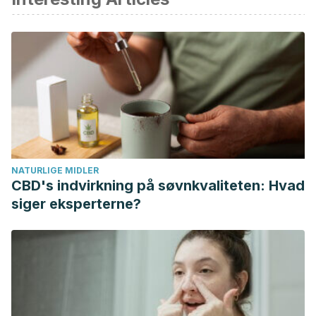
75.
Actividad física [Internet]. [citado 15 de abril de 2020].
Disponible en: https://www.who.int/es/news-room/fact-
sheets/detail/physical-activity
Estilos de vida saludable – ¿Qué es el sedentarismo? .
[citado 15 de abril de 2020]. Disponible en:
http://www.estilosdevidasaludable.mscbs.gob.es/actividadFi
Salinas Martínez F, Cocca A, Mohamed Jesús Viciana
NATURLIGE MIDLER
Ramírez K. Actividad Física y sedentarismo: Repercusiones
CBD's indvirkning på søvnkvaliteten: Hvad
sobre la salud y calidad de vida de las personas mayores
siger eksperterne?
Physical activity and sedentary lifestyle: Impact on health
and quality of life of older people. 2010 [citado 15 de abril
de 2020];17:126–9. Disponible en: www.retos.org
Mischel NA, Llewellyn-Smith IJ, Mueller PJ. Physical
(in)activity-dependent structural plasticity in bulbospinal
catecholaminergic neurons of rat rostral ventrolateral