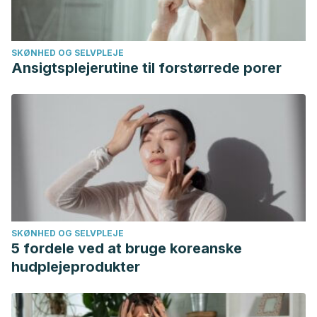
medulla. J Comp Neurol [Internet]. 15 de febrero de 2014
[citado 15 de abril de 2020];522(3):499–513. Disponible en:
SKØNHED OG SELVPLEJE
http://www.ncbi.nlm.nih.gov/pubmed/24114875
Ansigtsplejerutine til forstørrede porer
SKØNHED OG SELVPLEJE
5 fordele ved at bruge koreanske
hudplejeprodukter