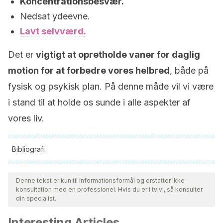
Koncentrationsbesvær.
Nedsat ydeevne.
Lavt selvværd.
Det er
vigtigt at opretholde vaner for daglig
motion for at forbedre vores helbred
, både på
fysisk og psykisk plan. På denne måde vil vi være
i stand til at holde os sunde i alle aspekter af
vores liv.
Bibliografi
Alle citerede kilder blev grundigt gennemgået af vores team
for at sikre deres kvalitet, pålidelighed, aktualitet og validitet.
Denne tekst er kun til informationsformål og erstatter ikke
konsultation med en professionel. Hvis du er i tvivl, så konsulter
Bibliografien i denne artikel blev betragtet som pålidelig og af
din specialist.
akademisk eller videnskabelig nøjagtighed.
Interesting Articles
Gallego JG. Editorial 74 Arch Med Deporte 2013;30(2):74-