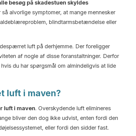
 alle besøg på skadestuen skyldes
r så alvorlige symptomer, at mange mennesker
 galdeblæreproblem, blindtarmsbetændelse eller
ndespærret luft på derhjemme. Der foreligger
iteten af nogle af disse foranstaltninger. Derfor
 hvis du har spørgsmål om almindeligvis at lide
t luft i maven?
r luft i maven
. Overskydende luft elimineres
ange bliver den dog ikke udvist, enten fordi den
jelsessystemet, eller fordi den sidder fast.