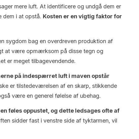
sager mere luft. At identificere og undgå dem er
re dem i at opstå.
Kosten er en vigtig faktor for
r en sygdom bag en overdreven produktion af
tigt at være opmærksom på disse tegn og
met er meget tilbagevendende.
erne på indespærret luft i maven opstår
iske er tilstedeværelsen af en skarp, stikkende
gså være en generel følelse af ubehag.
en føles oppustet, og dette ledsages ofte af
ten sidder fast i venstre side af tyktarmen, vil