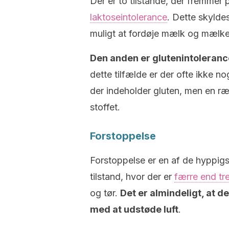
Der er to tilstande, der fremmer 
laktoseintolerance
. Dette skylde
muligt at fordøje mælk og mælke
Den anden er glutenintoleranc
dette tilfælde er der ofte ikke n
der indeholder gluten, men en 
stoffet.
Forstoppelse
Forstoppelse er en af de hyppigst
tilstand, hvor der er
færre end tre
og tør.
Det er almindeligt, at 
med at udstøde luft
.