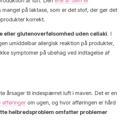
produktion af luft. Den
ene af dem er
s mangel på laktase, som er det stof, der gør det
produkter korrekt.
e eller glutenoverfølsomhed uden cøliaki
. I
ogen umiddelbar allergisk reaktion på produkter,
række symptomer på ubehag ved indtagelse af
e årsager til indespærret luft i maven. Det er en
 afføringer
om ugen, og hvor afføringen er hård
dette helbredsproblem omfatter problemer