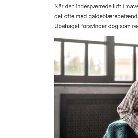
Når den indespærrede luft i maven
det ofte med galdeblærebetændel
Ubehaget forsvinder dog som rege