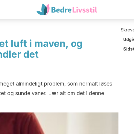
Skreve
Udgi
t luft i maven, og
Sids
dler det
 meget almindeligt problem, som normalt løses
itet og sunde vaner. Lær alt om det i denne