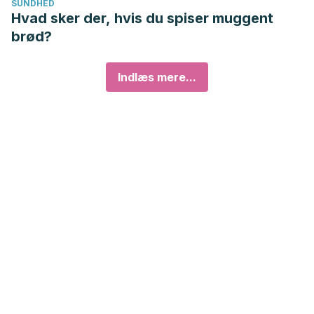
SUNDHED
Hvad sker der, hvis du spiser muggent
brød?
Indlæs mere...