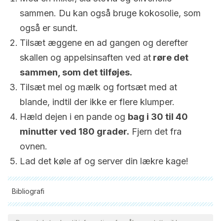
sammen. Du kan også bruge kokosolie, som
også er sundt.
Tilsæt æggene en ad gangen og derefter
skallen og appelsinsaften ved at
røre det
sammen, som det tilføjes.
Tilsæt mel og mælk og fortsæt med at
blande, indtil der ikke er flere klumper.
Hæld dejen i en pande og
bag i 30 til 40
minutter ved 180 grader.
Fjern det fra
ovnen.
Lad det køle af og server din lækre kage!
Bibliografi
Alle citerede kilder blev grundigt gennemgået af vores team
for at sikre deres kvalitet, pålidelighed, aktualitet og validitet.