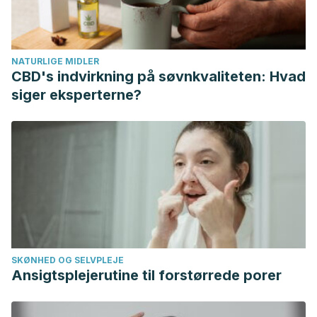
Asenjo, M. A., … Sánchez, M. (2005). Impacto de la ola de
calor del verano de 2003 en la actividad de un servicio de
urgencias hospitalario. Medicina Clinica.
NATURLIGE MIDLER
https://doi.org/10.1157/13077379
CBD's indvirkning på søvnkvaliteten: Hvad
siger eksperterne?
SKØNHED OG SELVPLEJE
Ansigtsplejerutine til forstørrede porer