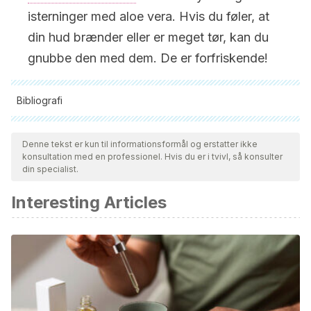
isterninger med aloe vera. Hvis du føler, at
din hud brænder eller er meget tør, kan du
gnubbe den med dem. De er forfriskende!
Bibliografi
Alle citerede kilder blev grundigt gennemgået af vores team
for at sikre deres kvalitet, pålidelighed, aktualitet og validitet.
Denne tekst er kun til informationsformål og erstatter ikke
konsultation med en professionel. Hvis du er i tvivl, så konsulter
Bibliografien i denne artikel blev betragtet som pålidelig og af
din specialist.
akademisk eller videnskabelig nøjagtighed.
Interesting Articles
García, F. F., & Álvarez, D. R. (2008). Olas de calor e
influencia urbana en Madrid y su área metropolitana.
Estudios Geográficos, 69(265), 495-518.
Indoor, C. (2007). La Importancia de la Hidratación en.
Simposio Virtual.
Trejo, O., Miró, Ò., De La Red, G., Collvinent, B., Bragulat, E.,