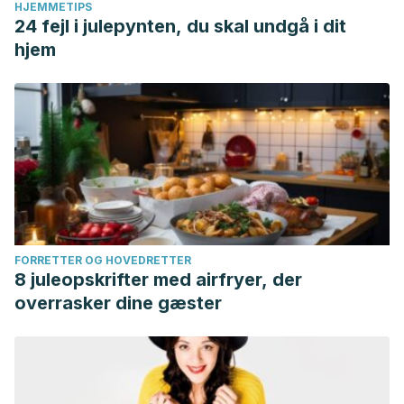
HJEMMETIPS
24 fejl i julepynten, du skal undgå i dit
hjem
FORRETTER OG HOVEDRETTER
8 juleopskrifter med airfryer, der
overrasker dine gæster