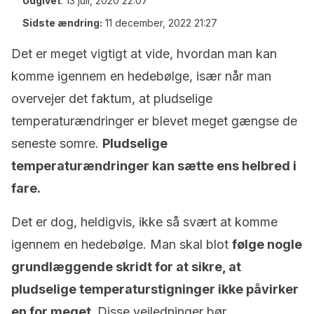
Udgivet
:
13 juli, 2020 22:07
Sidste ændring:
11 december, 2022 21:27
Det er meget vigtigt at vide, hvordan man kan
komme igennem en hedebølge, især når man
overvejer det faktum, at pludselige
temperaturændringer er blevet meget gængse de
seneste somre.
Pludselige
temperaturændringer kan sætte ens helbred i
fare.
Det er dog, heldigvis, ikke så svært at komme
igennem en hedebølge. Man skal blot
følge nogle
grundlæggende skridt for at sikre, at
pludselige temperaturstigninger ikke påvirker
en for meget.
Disse vejledninger bør