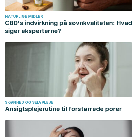
King, L. K., March, L., & Anandacoomarasamy, A. (2013).
Obesity & osteoarthritis. Indian Journal of Medical
NATURLIGE MIDLER
Research.
CBD's indvirkning på søvnkvaliteten: Hvad
Bliddal, H., Leeds, A. R., & Christensen, R. (2014).
siger eksperterne?
Osteoarthritis, obesity and weight loss: Evidence,
hypotheses and horizons – a scoping review. Obesity
Reviews. https://doi.org/10.1111/obr.12173
Long, L., Soeken, K., & Ernst, E. (2001). Herbal medicines
for the treatment of osteoarthritis: A systematic review.
Rheumatology.
https://doi.org/10.1093/rheumatology/40.7.779
Brosseau, L., Yonge, K. a, Robinson, V., Marchand, S.,
SKØNHED OG SELVPLEJE
Judd, M., Wells, G., & Tugwell, P. (2003). Thermotherapy
Ansigtsplejerutine til forstørrede porer
for treatment of osteoarthritis. The Cochrane Library.
https://doi.org/10.1016/S0031-9406(05)60490-7
R.C. Lantz, G.J. Chen, A.M. Solyom, S.D. Jolad, B.N. 2005.