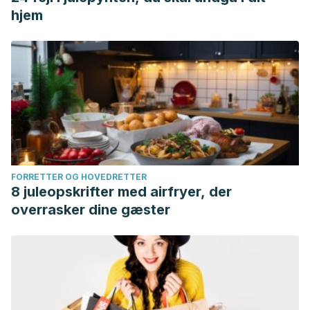
sleep for bone health. Metabolism.
hjem
https://doi.org/10.1016/j.metabol.2017.12.002.
(http://www.sciencedirect.com/science/article/pii/S0026049
FORRETTER OG HOVEDRETTER
8 juleopskrifter med airfryer, der
overrasker dine gæster