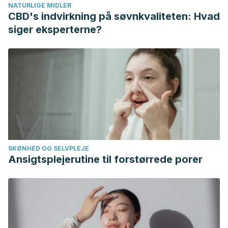
NATURLIGE MIDLER
https://doi.org/10.34096/runa.v42i2.8462
CBD's indvirkning på søvnkvaliteten: Hvad
Bados López, A. (2017). Trastorno de ansiedad
siger eksperterne?
generalizada: Naturaleza, evaluación y tratamiento (2017).
SKØNHED OG SELVPLEJE
Ansigtsplejerutine til forstørrede porer