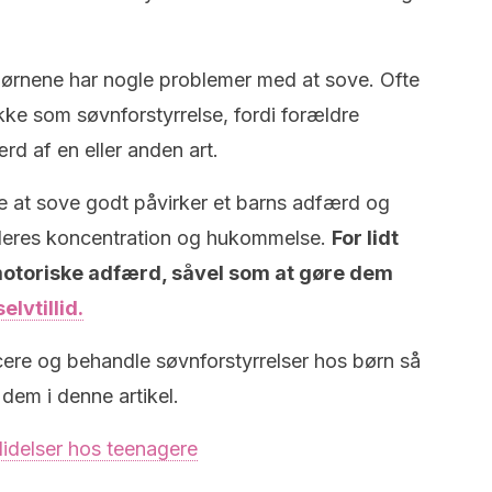
børnene har nogle problemer med at sove. Ofte
kke som søvnforstyrrelse, fordi forældre
rd af en eller anden art.
kke at sove godt påvirker et barns adfærd og
deres koncentration og hukommelse.
For lidt
motoriske adfærd, såvel som at gøre dem
lvtillid.
icere og behandle søvnforstyrrelser hos børn så
dem i denne artikel.
nlidelser hos teenagere