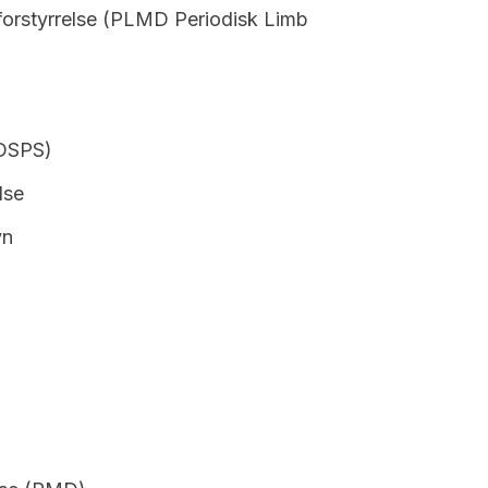
forstyrrelse (PLMD Periodisk Limb
(DSPS)
lse
vn