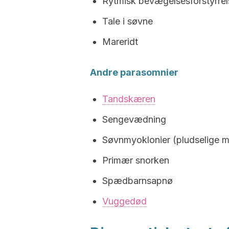
Rytmisk bevægelsesforstyrre
Tale i søvne
Mareridt
Andre parasomnier
Tandskæren
Sengevædning
Søvnmyoklonier (pludselige 
Primær snorken
Spædbarnsapnø
Vuggedød