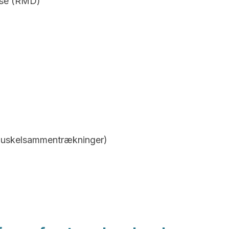
lse (RMD)
muskelsammentrækninger)