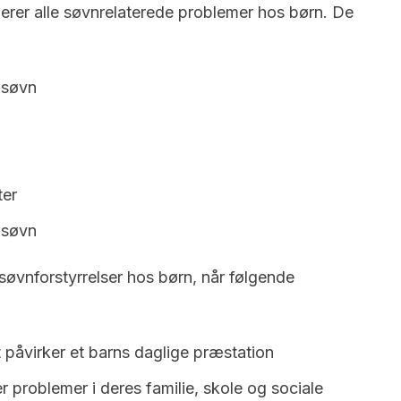
derer alle søvnrelaterede problemer hos børn. De
 søvn
ter
 søvn
l søvnforstyrrelser hos børn, når følgende
t påvirker et barns daglige præstation
r problemer i deres familie, skole og sociale