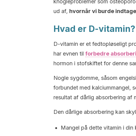
knogleproblemer som osteoporose
ud af,
hvornår vi burde indtag
Hvad er D-vitamin?
D-vitamin er et fedtopløseligt pr
har evnen til
forbedre absorber
hormon i stofskiftet for denne 
Nogle sygdomme, såsom engelsk
forbundet med kalciummangel, se
resultat af dårlig absorbering a
Den dårlige absorbering kan sky
Mangel på dette vitamin i din 