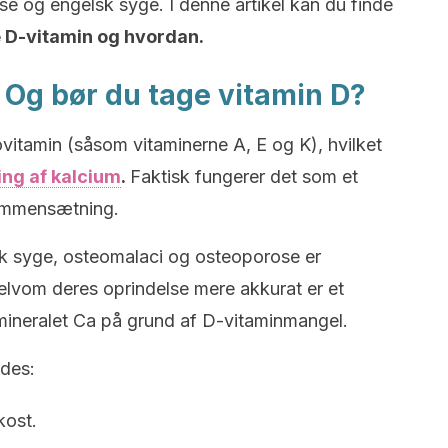
 og engelsk syge. I denne artikel kan du finde
e D-vitamin og hvordan.
 Og bør du tage vitamin D?
ovitamin (såsom vitaminerne A, E og K), hvilket
ing af kalcium
.
Faktisk fungerer det som et
sammensætning.
 syge, osteomalaci og osteoporose er
lvom deres oprindelse mere akkurat er et
f mineralet Ca på grund af D-vitaminmangel.
ldes:
kost.