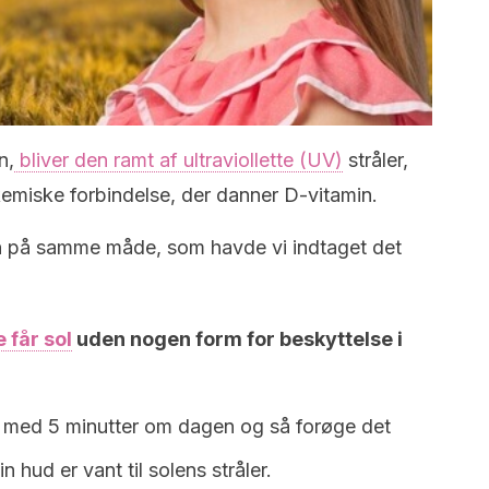
n,
bliver den ramt af ultraviollette (UV)
stråler,
 kemiske forbindelse, der danner D-vitamin.
en på samme måde, som havde vi indtaget det
 får sol
uden nogen form for beskyttelse i
rte med 5 minutter om dagen og så forøge det
din hud er vant til solens stråler.