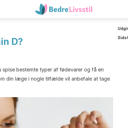
Udgi
Sids
min D?
u spise bestemte typer af fødevarer og få en
din læge i nogle tilfælde vil anbefale at tage