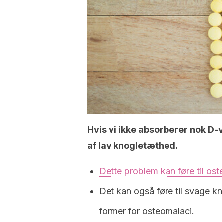
Hvis vi ikke absorberer nok D-vi
af lav knogletæthed.
Dette problem kan føre til os
Det kan også føre til svage kn
former for osteomalaci.