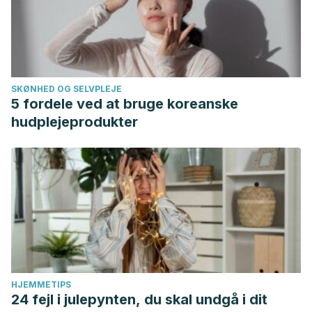
Nutrients. Jun 3;13(6):1917.
Zhu, W., (2019). Dietary vinegar prevents kidney stone
recurrence via epigenetic regulations. EBioMedicine.
Jul;45:231-250.
SKØNHED OG SELVPLEJE
5 fordele ved at bruge koreanske
hudplejeprodukter
HJEMMETIPS
24 fejl i julepynten, du skal undgå i dit