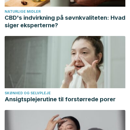
9;174(10):1407-9.
NATURLIGE MIDLER
Khan, S., Et al. (2016). Kidney stones. Nat Rev Dis Primers.
CBD's indvirkning på søvnkvaliteten: Hvad
Feb 25;2:16008.
siger eksperterne?
O’Kell, A., Grant, D., & Khan, S., (2017). Pathogenesis of
calcium oxalate urinary stone disease: species comparison
of humans, dogs, and cats. Urolithiasis. Aug;45(4):329-336.
Rodriguez, A., Curhan, C., Gambaro, G., Taylor, E., &
Ferraro, P., (2020). Mediterranean diet adherence and risk
of incident kidney stones. Am J Clin Nutr. May 1;111(5):1100-
1106.
Ruggenenti, P., Et al., (2021). Fresh lemon juice
SKØNHED OG SELVPLEJE
supplementation for the prevention of recurrent stones in
Ansigtsplejerutine til forstørrede porer
calcium oxalate nephrolithiasis: A pragmatic, prospective,
randomised, open, blinded endpoint
(PROBE)
trial.
EClinicalMedicine. 2021 Dec 14;43:101227.
Siener, R., (2021). Nutrition and Kidney Stone Disease.